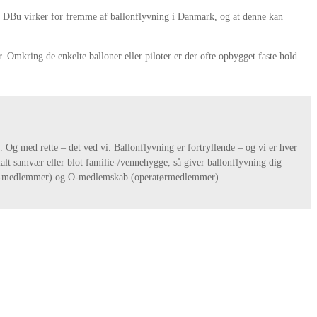
g. DBu virker for fremme af ballonflyvning i Danmark, og at denne kan
r. Omkring de enkelte balloner eller piloter er der ofte opbygget faste hold
t. Og med rette – det ved vi. Ballonflyvning er fortryllende – og vi er hver
cialt samvær eller blot familie-/vennehygge, så giver ballonflyvning dig
eam-medlemmer) og O-medlemskab (operatørmedlemmer).