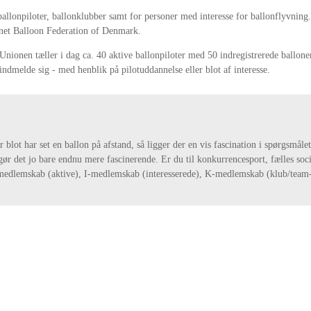
ballonpiloter, ballonklubber samt for personer med interesse for ballonflyvnin
vnet Balloon Federation of Denmark.
 Unionen tæller i dag ca. 40 aktive ballonpiloter med 50 indregistrerede ballone
ndmelde sig - med henblik på pilotuddannelse eller blot af interesse.
 blot har set en ballon på afstand, så ligger der en vis fascination i spørgsmåle
t gør det jo bare endnu mere fascinerende. Er du til konkurrencesport, fælles so
A-medlemskab (aktive), I-medlemskab (interesserede), K-medlemskab (klub/t