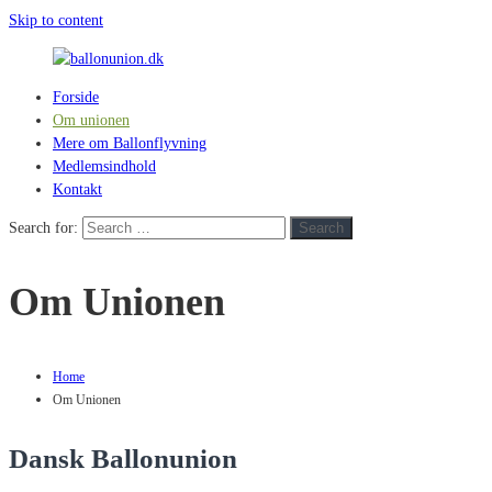
Skip to content
Forside
ballonunion.dk
Om unionen
Mere om Ballonflyvning
For
Medlemsindhold
at
Kontakt
se
hvad
Search for:
Search
vej
vinden
Om Unionen
blæser
Home
Om Unionen
Dansk Ballonunion