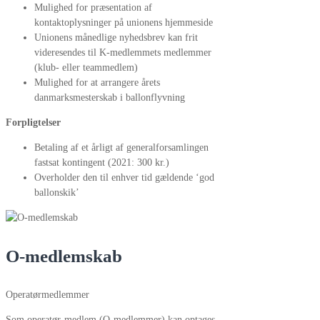
Mulighed for præsentation af
kontaktoplysninger på unionens hjemmeside
Unionens månedlige nyhedsbrev kan frit
videresendes til K-medlemmets medlemmer
(klub- eller teammedlem)
Mulighed for at arrangere årets
danmarksmesterskab i ballonflyvning
Forpligtelser
Betaling af et årligt af generalforsamlingen
fastsat kontingent (2021: 300 kr.)
Overholder den til enhver tid gældende ‘god
ballonskik’
O-medlemskab
Operatørmedlemmer
Som operatør-medlem (O-medlemmer) kan optages