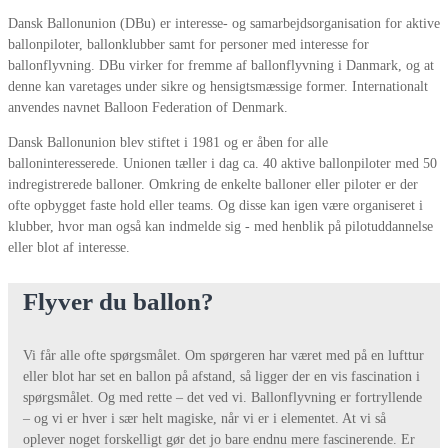
Dansk Ballonunion (DBu) er interesse- og samarbejdsorganisation for aktive
ballonpiloter, ballonklubber samt for personer med interesse for
ballonflyvning. DBu virker for fremme af ballonflyvning i Danmark, og at
denne kan varetages under sikre og hensigtsmæssige former. Internationalt
anvendes navnet Balloon Federation of Denmark.
Dansk Ballonunion blev stiftet i 1981 og er åben for alle
balloninteresserede. Unionen tæller i dag ca. 40 aktive ballonpiloter med 50
indregistrerede balloner. Omkring de enkelte balloner eller piloter er der
ofte opbygget faste hold eller teams. Og disse kan igen være organiseret i
klubber, hvor man også kan indmelde sig - med henblik på pilotuddannelse
eller blot af interesse.
Flyver du ballon?
Vi får alle ofte spørgsmålet. Om spørgeren har været med på en lufttur
eller blot har set en ballon på afstand, så ligger der en vis fascination i
spørgsmålet. Og med rette – det ved vi. Ballonflyvning er fortryllende
– og vi er hver i sær helt magiske, når vi er i elementet. At vi så
oplever noget forskelligt gør det jo bare endnu mere fascinerende. Er