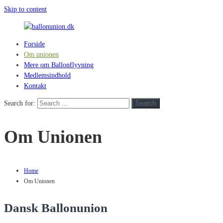
Skip to content
Forside
ballonunion.dk
Om unionen
Mere om Ballonflyvning
For
Medlemsindhold
at
Kontakt
se
hvad
Search for:
Search
vej
vinden
Om Unionen
blæser
Home
Om Unionen
Dansk Ballonunion