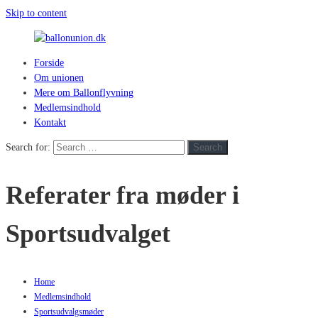
Skip to content
Forside
ballonunion.dk
Om unionen
Mere om Ballonflyvning
For
Medlemsindhold
at
Kontakt
se
hvad
Search for:
Search
vej
vinden
Referater fra møder i
blæser
Sportsudvalget
Home
Medlemsindhold
Sportsudvalgsmøder