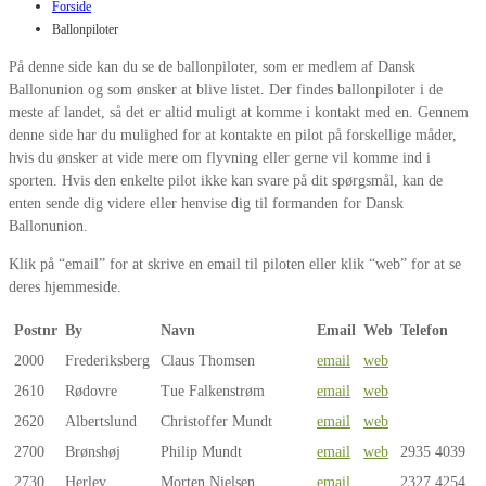
Forside
Ballonpiloter
På denne side kan du se de ballonpiloter, som er medlem af Dansk
Ballonunion og som ønsker at blive listet. Der findes ballonpiloter i de
meste af landet, så det er altid muligt at komme i kontakt med en. Gennem
denne side har du mulighed for at kontakte en pilot på forskellige måder,
hvis du ønsker at vide mere om flyvning eller gerne vil komme ind i
sporten. Hvis den enkelte pilot ikke kan svare på dit spørgsmål, kan de
enten sende dig videre eller henvise dig til formanden for Dansk
Ballonunion.
Klik på “email” for at skrive en email til piloten eller klik “web” for at se
deres hjemmeside.
Postnr
By
Navn
Email
Web
Telefon
2000
Frederiksberg
Claus Thomsen
email
web
2610
Rødovre
Tue Falkenstrøm
email
web
2620
Albertslund
Christoffer Mundt
email
web
2700
Brønshøj
Philip Mundt
email
web
2935 4039
2730
Herlev
Morten Nielsen
email
2327 4254