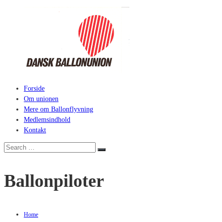
Skip
to
content
Forside
ballonunion.dk
Om unionen
Mere om Ballonflyvning
For
Medlemsindhold
at
Kontakt
se
hvad
Search
Search
vej
for:
vinden
Ballonpiloter
blæser
Home