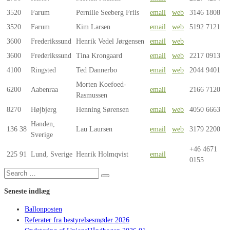
3520
Farum
Pernille Seeberg Friis
email
web
3146 1808
3520
Farum
Kim Larsen
email
web
5192 7121
3600
Frederikssund
Henrik Vedel Jørgensen
email
web
3600
Frederikssund
Tina Krongaard
email
web
2217 0913
4100
Ringsted
Ted Dannerbo
email
web
2044 9401
Morten Koefoed-
6200
Aabenraa
email
2166 7120
Rasmussen
8270
Højbjerg
Henning Sørensen
email
web
4050 6663
Handen,
136 38
Lau Laursen
email
web
3179 2200
Sverige
+46 4671
225 91
Lund, Sverige
Henrik Holmqvist
email
0155
Search
Search
for:
Seneste indlæg
Ballonposten
Referater fra bestyrelsesmøder 2026