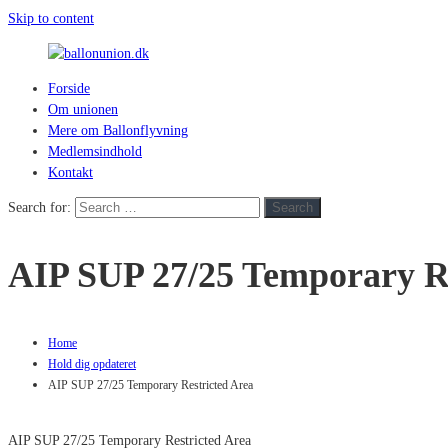
Skip to content
Forside
ballonunion.dk
Om unionen
Mere om Ballonflyvning
For
Medlemsindhold
at
Kontakt
se
hvad
Search for:
Search
vej
vinden
AIP SUP 27/25 Temporary Re
blæser
Home
Hold dig opdateret
AIP SUP 27/25 Temporary Restricted Area
AIP SUP 27/25 Temporary Restricted Area