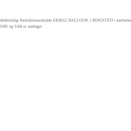
et et Midlertidigt Restriktionsområde EKR652 BALLOON 1 RINGSTED i nærheden
. HEMS og SAR er undtaget.