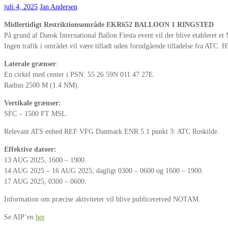
juli 4, 2025
Jan Andersen
Midlertidigt Restriktionsområde EKR652 BALLOON 1 RINGSTED
På grund af Dansk International Ballon Fiesta event vil der blive etabler
Ingen trafik i området vil være tilladt uden forudgående tilladelse fra ATC
Laterale grænser
:
En cirkel med center i PSN: 55 26 59N 011 47 27E.
Radius 2500 M (1.4 NM).
Vertikale grænser:
SFC – 1500 FT MSL.
Relevant ATS enhed REF VFG Danmark ENR 5.1 punkt 3: ATC Roskilde.
Effektive datoer:
13 AUG 2025, 1600 – 1900.
14 AUG 2025 – 16 AUG 2025, dagligt 0300 – 0600 og 1600 – 1900.
17 AUG 2025, 0300 – 0600.
Information om præcise aktiviteter vil blive publiceretved NOTAM.
Se AIP’en
her
.