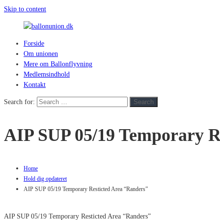
Skip to content
Forside
ballonunion.dk
Om unionen
Mere om Ballonflyvning
For
Medlemsindhold
at
Kontakt
se
hvad
Search for:
Search
vej
vinden
AIP SUP 05/19 Temporary R
blæser
Home
Hold dig opdateret
AIP SUP 05/19 Temporary Resticted Area “Randers”
AIP SUP 05/19 Temporary Resticted Area “Randers”