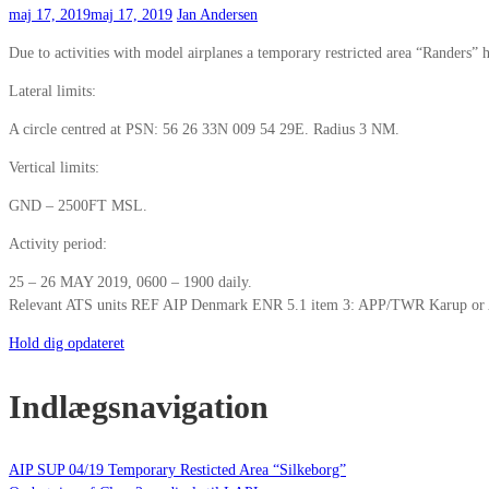
maj 17, 2019
maj 17, 2019
Jan Andersen
Due to activities with model airplanes a temporary restricted area “Randers”
Lateral limits:
A circle centred at PSN: 56 26 33N 009 54 29E. Radius 3 NM.
Vertical limits:
GND – 2500FT MSL.
Activity period:
25 – 26 MAY 2019, 0600 – 1900 daily.
Relevant ATS units REF AIP Denmark ENR 5.1 item 3: APP/TWR Karup o
Hold dig opdateret
Indlægsnavigation
AIP SUP 04/19 Temporary Resticted Area “Silkeborg”