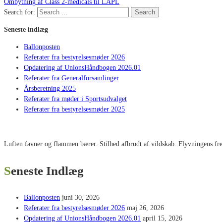
Ombytning af Class 2-medicals til LAPL
Search for:
Search
Seneste indlæg
Ballonposten
Referater fra bestyrelsesmøder 2026
Opdatering af UnionsHåndbogen 2026.01
Referater fra Generalforsamlinger
Årsberetning 2025
Referater fra møder i Sportsudvalget
Referater fra bestyrelsesmøder 2025
Luften favner og flammen bærer. Stilhed afbrudt af vildskab. Flyvningens fred
Seneste Indlæg
Ballonposten
juni 30, 2026
Referater fra bestyrelsesmøder 2026
maj 26, 2026
Opdatering af UnionsHåndbogen 2026.01
april 15, 2026