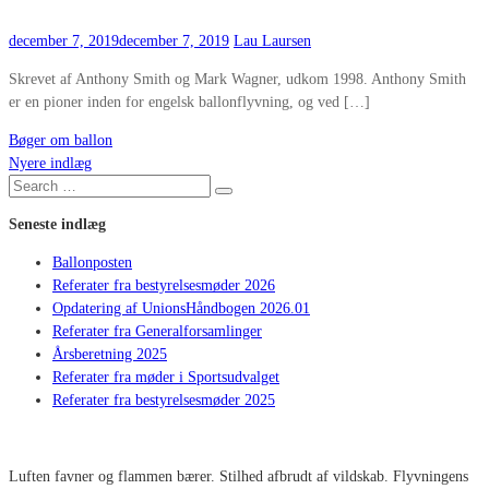
december 7, 2019
december 7, 2019
Lau Laursen
Skrevet af Anthony Smith og Mark Wagner, udkom 1998. Anthony Smith
er en pioner inden for engelsk ballonflyvning, og ved […]
Bøger om ballon
Nyere indlæg
Navigation
Search
Search
for:
til
Seneste indlæg
Ballonposten
indlæg
Referater fra bestyrelsesmøder 2026
Opdatering af UnionsHåndbogen 2026.01
Referater fra Generalforsamlinger
Årsberetning 2025
Referater fra møder i Sportsudvalget
Referater fra bestyrelsesmøder 2025
Luften favner og flammen bærer. Stilhed afbrudt af vildskab. Flyvningens