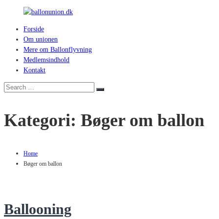
Skip
to
Forside
content
ballonunion.dk
Om unionen
Mere om Ballonflyvning
For
Medlemsindhold
at
Kontakt
se
hvad
Search
Search
vej
for:
vinden
Kategori:
Bøger om ballon
blæser
Home
Bøger om ballon
Ballooning