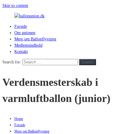
Skip to content
Forside
ballonunion.dk
Om unionen
Mere om Ballonflyvning
For
Medlemsindhold
at
Kontakt
se
hvad
Search for:
Search
vej
vinden
Verdensmesterskab i
blæser
varmluftballon (junior)
Home
Forside
Mere om Ballonflyvning