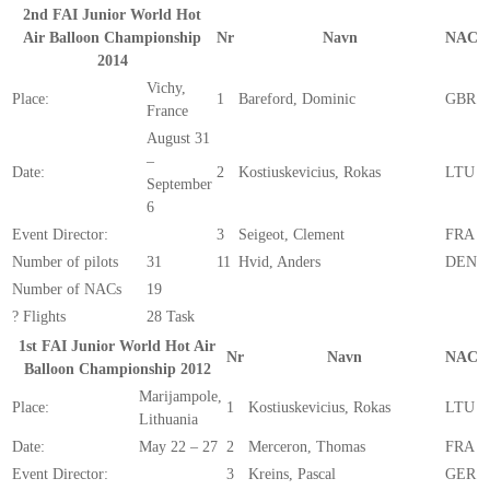
2nd FAI Junior World Hot
Air Balloon Championship
Nr
Navn
NAC
2014
Vichy,
Place:
1
Bareford, Dominic
GBR
France
August 31
–
Date:
2
Kostiuskevicius, Rokas
LTU
September
6
Event Director:
3
Seigeot, Clement
FRA
Number of pilots
31
11
Hvid, Anders
DEN
Number of NACs
19
? Flights
28 Task
1st FAI Junior World Hot Air
Nr
Navn
NAC
Balloon Championship 2012
Marijampole,
Place:
1
Kostiuskevicius, Rokas
LTU
Lithuania
Date:
May 22 – 27
2
Merceron, Thomas
FRA
Event Director:
3
Kreins, Pascal
GER