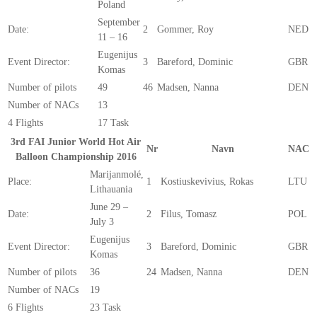
Poland
September
Date:
2
Gommer, Roy
NED
11 – 16
Eugenijus
Event Director:
3
Bareford, Dominic
GBR
Komas
Number of pilots
49
46
Madsen, Nanna
DEN
Number of NACs
13
4 Flights
17 Task
3rd FAI Junior World Hot Air
Nr
Navn
NAC
Balloon Championship 2016
Marijanmolé,
Place:
1
Kostiuskevivius, Rokas
LTU
Lithauania
June 29 –
Date:
2
Filus, Tomasz
POL
July 3
Eugenijus
Event Director:
3
Bareford, Dominic
GBR
Komas
Number of pilots
36
24
Madsen, Nanna
DEN
Number of NACs
19
6 Flights
23 Task