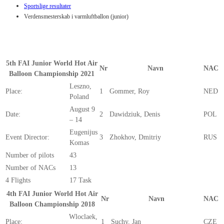
Sportslige resultater
Verdensmesterskab i varmluftballon (junior)
5th FAI Junior World Hot Air
Nr
Navn
NAC
Balloon Championship 2021
Leszno,
Place:
1
Gommer, Roy
NED
Poland
August 9
Date:
2
Dawidziuk, Denis
POL
– 14
Eugenijus
Event Director:
3
Zhokhov, Dmitriy
RUS
Komas
Number of pilots
43
Number of NACs
13
4 Flights
17 Task
4th FAI Junior World Hot Air
Nr
Navn
NAC
Balloon Championship 2018
Wloclaek,
Place:
1
Suchy, Jan
CZE