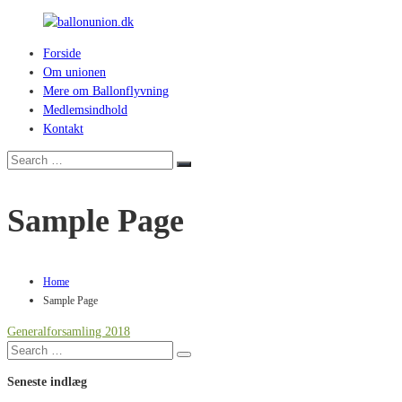
Skip
to
Forside
content
ballonunion.dk
Om unionen
Mere om Ballonflyvning
For
Medlemsindhold
at
Kontakt
se
hvad
Search
Search
vej
for:
vinden
Sample Page
blæser
Home
Sample Page
Generalforsamling 2018
Search
Search
for:
Seneste indlæg