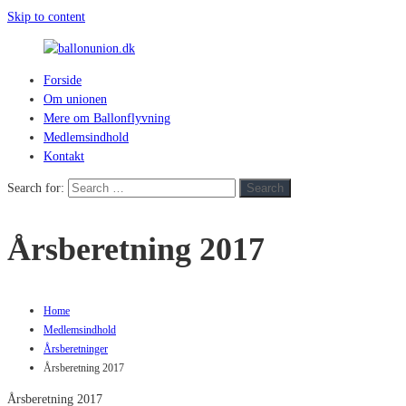
Skip to content
Forside
ballonunion.dk
Om unionen
Mere om Ballonflyvning
For
Medlemsindhold
at
Kontakt
se
hvad
Search for:
Search
vej
vinden
Årsberetning 2017
blæser
Home
Medlemsindhold
Årsberetninger
Årsberetning 2017
Årsberetning 2017