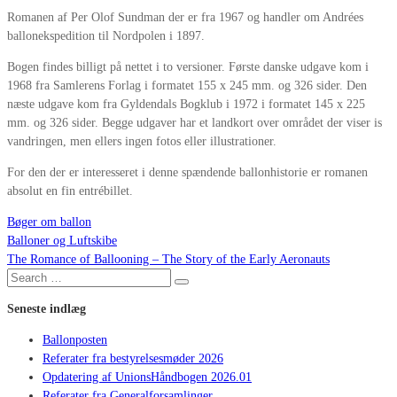
Romanen af Per Olof Sundman der er fra 1967 og handler om Andrées
ballonekspedition til Nordpolen i 1897.
Bogen findes billigt på nettet i to versioner. Første danske udgave kom i
1968 fra Samlerens Forlag i formatet 155 x 245 mm. og 326 sider. Den
næste udgave kom fra Gyldendals Bogklub i 1972 i formatet 145 x 225
mm. og 326 sider. Begge udgaver har et landkort over området der viser is
vandringen, men ellers ingen fotos eller illustrationer.
For den der er interesseret i denne spændende ballonhistorie er romanen
absolut en fin entrébillet.
Bøger om ballon
Balloner og Luftskibe
Indlægsnavigation
The Romance of Ballooning – The Story of the Early Aeronauts
Search
Search
for:
Seneste indlæg
Ballonposten
Referater fra bestyrelsesmøder 2026
Opdatering af UnionsHåndbogen 2026.01
Referater fra Generalforsamlinger