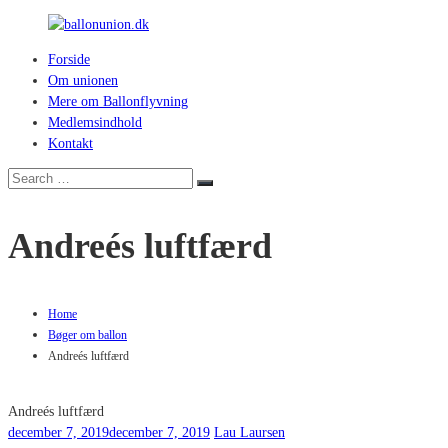
Skip
to
Forside
content
ballonunion.dk
Om unionen
Mere om Ballonflyvning
For
Medlemsindhold
at
Kontakt
se
hvad
Search
Search
vej
for:
vinden
Andreés luftfærd
blæser
Home
Bøger om ballon
Andreés luftfærd
Andreés luftfærd
december 7, 2019
december 7, 2019
Lau Laursen