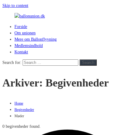
Skip to content
Forside
ballonunion.dk
Om unionen
Mere om Ballonflyvning
For
Medlemsindhold
at
Kontakt
se
hvad
Search for:
Search
vej
vinden
Arkiver:
Begivenheder
blæser
Home
Begivenheder
Møder
0 begivenheder found.