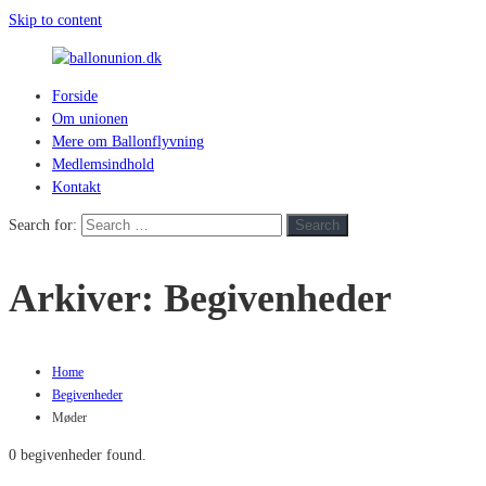
Skip to content
Forside
ballonunion.dk
Om unionen
Mere om Ballonflyvning
For
Medlemsindhold
at
Kontakt
se
hvad
Search for:
Search
vej
vinden
Arkiver:
Begivenheder
blæser
Home
Begivenheder
Møder
0 begivenheder found.