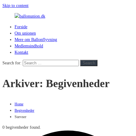
Skip to content
Forside
ballonunion.dk
Om unionen
Mere om Ballonflyvning
For
Medlemsindhold
at
Kontakt
se
hvad
Search for:
Search
vej
vinden
Arkiver:
Begivenheder
blæser
Home
Begivenheder
Stævner
0 begivenheder found.