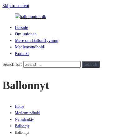
Skip to content
Forside
ballonunion.dk
Om unionen
Mere om Ballonflyvning
For
Medlemsindhold
at
Kontakt
se
hvad
Search for:
Search
vej
vinden
Ballonnyt
blæser
Home
Medlemsindhold
Nyhedsarkiv
Ballonnyt
Ballonnyt