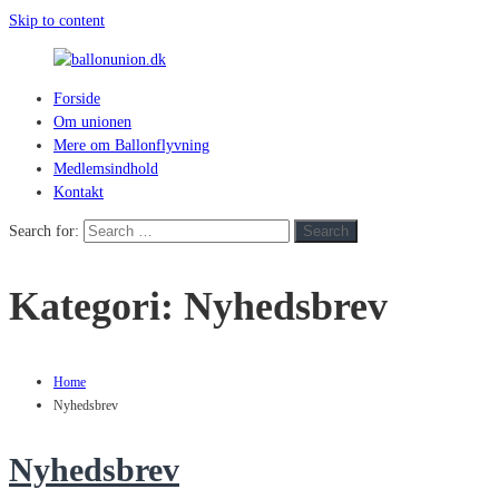
Skip to content
Forside
ballonunion.dk
Om unionen
Mere om Ballonflyvning
For
Medlemsindhold
at
Kontakt
se
hvad
Search for:
Search
vej
vinden
Kategori:
Nyhedsbrev
blæser
Home
Nyhedsbrev
Nyhedsbrev