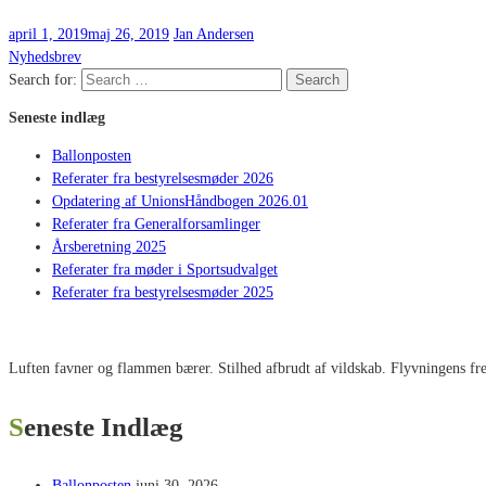
april 1, 2019
maj 26, 2019
Jan Andersen
Nyhedsbrev
Search for:
Search
Seneste indlæg
Ballonposten
Referater fra bestyrelsesmøder 2026
Opdatering af UnionsHåndbogen 2026.01
Referater fra Generalforsamlinger
Årsberetning 2025
Referater fra møder i Sportsudvalget
Referater fra bestyrelsesmøder 2025
Luften favner og flammen bærer. Stilhed afbrudt af vildskab. Flyvningens fred
Seneste Indlæg
Ballonposten
juni 30, 2026