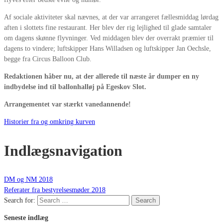
Af sociale aktiviteter skal nævnes, at der var arrangeret fællesmiddag lørdag
aften i slottets fine restaurant. Her blev der rig lejlighed til
glade
samtaler
om dagens skønne flyvninger.
Ved middagen blev der overrakt
præmier til
dagens to vindere; l
uftskipper
Hans Willadsen
og luftskipper
Jan O
echsle
,
begge fra Circus Balloon Club.
Redaktionen håber
nu
,
at der allerede
til
næste år
dumper en ny
indbydelse ind til ballonhalløj på Egeskov
Slot
.
A
rrangementet var stærkt vanedannende!
Historier fra og omkring kurven
Indlægsnavigation
DM og NM 2018
Referater fra bestyrelsesmøder 2018
Search for:
Search
Seneste indlæg