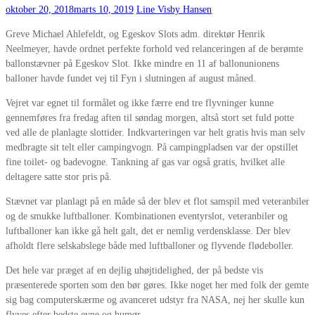
oktober 20, 2018
marts 10, 2019
Line Visby Hansen
Greve Michael Ahlefeldt, og Egeskov Slots adm. direktør Henrik
Neelmeyer
, havde ordnet perfekte forhold ved relanceringen af de berømte
b
allonstævner på Egeskov Slot. Ikke mindre en 11 af ballonunionens
balloner havde fundet vej til Fyn i slutningen af august måned.
Vejret var egnet til
formålet og ikke færre end tre
flyvninger kunne
gennemføres fra fredag aften til søndag
morgen, altså stort set fuld potte
ved alle
de
planlagte slottider.
Indkvarteringen var helt gratis hvis man selv
medbragte
sit
telt eller campingvogn. På campingpladsen var der opstillet
fine toilet- og badevogne. Tankning af gas var også
gratis, hvilket alle
deltagere
satte stor pris på.
Stævnet var planlagt
på en måde
så der blev et flot samspil med veteranbiler
og de smukke luftballoner. Kombinationen eventyrslot, veteranbiler og
luftballoner kan ikke gå helt galt, det er nemlig verdensklasse
. Der blev
afholdt flere selskabslege både med luftballoner og flyvende flødeboller.
Det hele var præget af en dejlig uhøjtidelighed,
der på bedste vis
præsent
erede sporten som den bør gøres. Ik
ke noget her med
folk der gemte
sig bag computerskærme og avanceret udstyr fra NASA, nej her skulle kun
flyves efter bedste evne og humør.