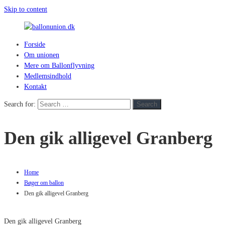
Skip to content
Forside
ballonunion.dk
Om unionen
Mere om Ballonflyvning
For
Medlemsindhold
at
Kontakt
se
hvad
Search for:
Search
vej
vinden
Den gik alligevel Granberg
blæser
Home
Bøger om ballon
Den gik alligevel Granberg
Den gik alligevel Granberg