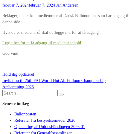
februar 7, 2024
februar 7, 2024
Jan Andersen
Beklager, det er kun medlemmer af Dansk Ballonunion, som har adgang til
denne side.
Hvis du er medlem, så skal du logge ind for at få adgang
Login her for at få adgang til medlemsindhold
God vind!
Hold dig opdateret
Invitation til 25th FAI World Hot Air Balloon Championship
Indlægsnavigation
Årsberetning 2023
Search
Search
for:
Seneste indlæg
Ballonposten
Referater fra bestyrelsesmøder 2026
Opdatering af UnionsHåndbogen 2026.01
Referater fra Generalforsamlinger