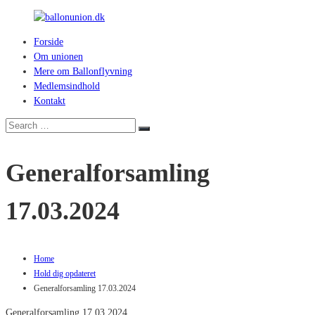
Skip
to
Forside
content
ballonunion.dk
Om unionen
Mere om Ballonflyvning
For
Medlemsindhold
at
Kontakt
se
hvad
Search
Search
vej
for:
vinden
Generalforsamling
blæser
17.03.2024
Home
Hold dig opdateret
Generalforsamling 17.03.2024
Generalforsamling 17.03.2024