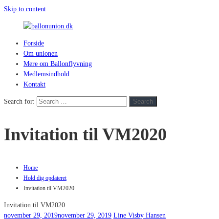
Skip to content
Forside
ballonunion.dk
Om unionen
Mere om Ballonflyvning
For
Medlemsindhold
at
Kontakt
se
hvad
Search for:
Search
vej
vinden
Invitation til VM2020
blæser
Home
Hold dig opdateret
Invitation til VM2020
Invitation til VM2020
november 29, 2019
november 29, 2019
Line Visby Hansen