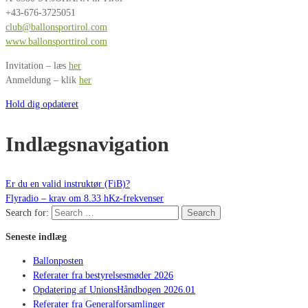
+43-676-3725051
club@ballonsportirol.com
www.ballonsporttirol.com
Invitation – læs
her
Anmeldung – klik
her
Hold dig opdateret
Indlægsnavigation
Er du en valid instruktør (FiB)?
Flyradio – krav om 8.33 hKz-frekvenser
Search for:
Search
Seneste indlæg
Ballonposten
Referater fra bestyrelsesmøder 2026
Opdatering af UnionsHåndbogen 2026.01
Referater fra Generalforsamlinger