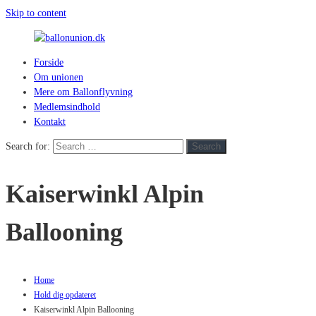
Skip to content
Forside
ballonunion.dk
Om unionen
Mere om Ballonflyvning
For
Medlemsindhold
at
Kontakt
se
hvad
Search for:
Search
vej
vinden
Kaiserwinkl Alpin
blæser
Ballooning
Home
Hold dig opdateret
Kaiserwinkl Alpin Ballooning