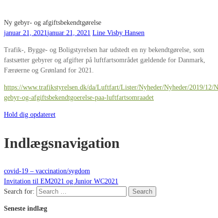
Ny gebyr- og afgiftsbekendtgørelse
januar 21, 2021
januar 21, 2021
Line Visby Hansen
Trafik-, Bygge- og Boligstyrelsen har udstedt en ny bekendtgørelse, som
fastsætter gebyrer og afgifter på luftfartsområdet gældende for Danmark,
Færøerne og Grønland for 2021.
https://www.trafikstyrelsen.dk/da/Luftfart/Lister/Nyheder/Nyheder/2019/12/
gebyr-og-afgiftsbekendtgoerelse-paa-luftfartsomraadet
Hold dig opdateret
Indlægsnavigation
covid-19 – vaccination/sygdom
Invitation til EM2021 og Junior WC2021
Search for:
Search
Seneste indlæg