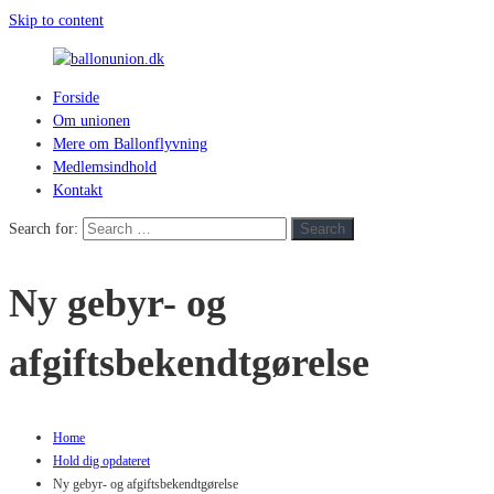
Skip to content
Forside
ballonunion.dk
Om unionen
Mere om Ballonflyvning
For
Medlemsindhold
at
Kontakt
se
hvad
Search for:
Search
vej
vinden
Ny gebyr- og
blæser
afgiftsbekendtgørelse
Home
Hold dig opdateret
Ny gebyr- og afgiftsbekendtgørelse