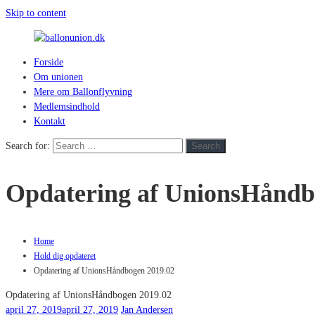
Skip to content
Forside
ballonunion.dk
Om unionen
Mere om Ballonflyvning
For
Medlemsindhold
at
Kontakt
se
hvad
Search for:
Search
vej
vinden
Opdatering af UnionsHåndb
blæser
Home
Hold dig opdateret
Opdatering af UnionsHåndbogen 2019.02
Opdatering af UnionsHåndbogen 2019.02
april 27, 2019
april 27, 2019
Jan Andersen