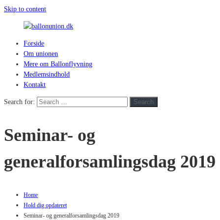
Skip to content
Forside
ballonunion.dk
Om unionen
Mere om Ballonflyvning
For
Medlemsindhold
at
Kontakt
se
hvad
Search for:
Search
vej
vinden
Seminar- og
blæser
generalforsamlingsdag 2019
Home
Hold dig opdateret
Seminar- og generalforsamlingsdag 2019