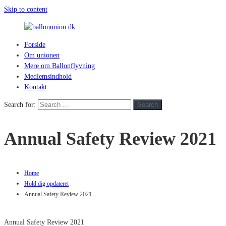
Skip to content
Forside
ballonunion.dk
Om unionen
Mere om Ballonflyvning
For
Medlemsindhold
at
Kontakt
se
hvad
Search for:
Search
vej
vinden
Annual Safety Review 2021
blæser
Home
Hold dig opdateret
Annual Safety Review 2021
Annual Safety Review 2021