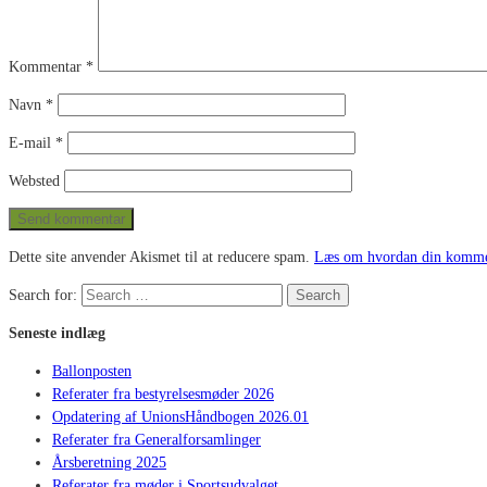
Kommentar
*
Navn
*
E-mail
*
Websted
Dette site anvender Akismet til at reducere spam.
Læs om hvordan din kommen
Search for:
Search
Seneste indlæg
Ballonposten
Referater fra bestyrelsesmøder 2026
Opdatering af UnionsHåndbogen 2026.01
Referater fra Generalforsamlinger
Årsberetning 2025
Referater fra møder i Sportsudvalget