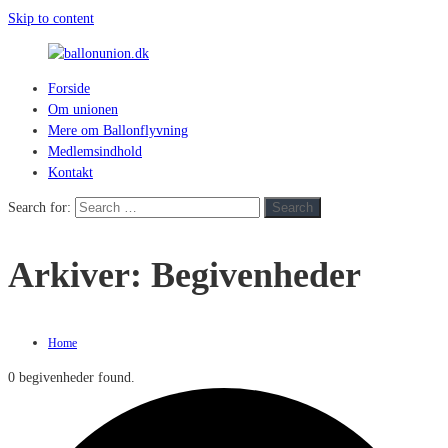
Skip to content
Forside
ballonunion.dk
Om unionen
Mere om Ballonflyvning
For
Medlemsindhold
at
Kontakt
se
hvad
Search for:
Search
vej
vinden
Arkiver:
Begivenheder
blæser
Home
0 begivenheder found.