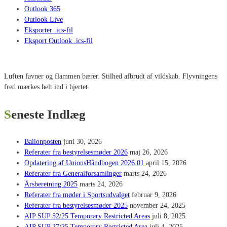
Outlook 365
Outlook Live
Eksporter .ics-fil
Eksport Outlook .ics-fil
Luften favner og flammen bærer. Stilhed afbrudt af vildskab. Flyvningens
fred mærkes helt ind i hjertet.
Seneste Indlæg
Ballonposten
juni 30, 2026
Referater fra bestyrelsesmøder 2026
maj 26, 2026
Opdatering af UnionsHåndbogen 2026.01
april 15, 2026
Referater fra Generalforsamlinger
marts 24, 2026
Årsberetning 2025
marts 24, 2026
Referater fra møder i Sportsudvalget
februar 9, 2026
Referater fra bestyrelsesmøder 2025
november 24, 2025
AIP SUP 32/25 Temporary Restricted Areas
juli 8, 2025
AIP SUP 27/25 Temporary Restricted Area
juli 4, 2025