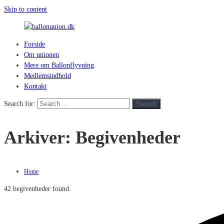
Skip to content
Forside
ballonunion.dk
Om unionen
Mere om Ballonflyvning
For
Medlemsindhold
at
Kontakt
se
hvad
Search for:
Search
vej
vinden
Arkiver:
Begivenheder
blæser
Home
42 begivenheder found.