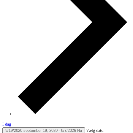
I dag
9/19/2020
september 19, 2020
-
8/7/2026
Nu
Vælg dato.