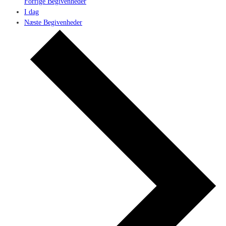
Forrige
Begivenheder
I dag
Næste
Begivenheder