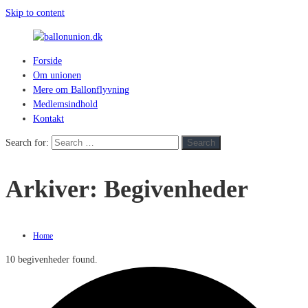
Skip to content
Forside
ballonunion.dk
Om unionen
Mere om Ballonflyvning
For
Medlemsindhold
at
Kontakt
se
hvad
Search for:
Search
vej
vinden
Arkiver:
Begivenheder
blæser
Home
10 begivenheder found.