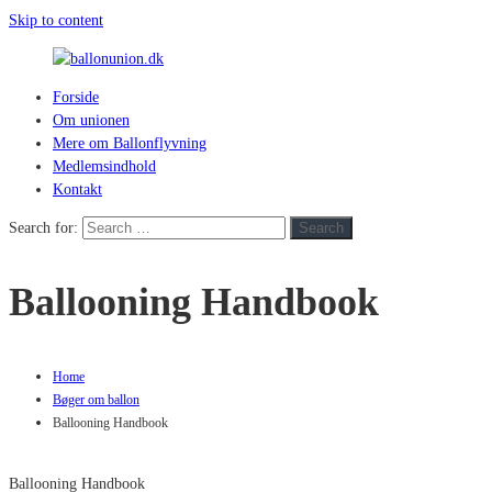
Skip to content
Forside
ballonunion.dk
Om unionen
Mere om Ballonflyvning
For
Medlemsindhold
at
Kontakt
se
hvad
Search for:
Search
vej
vinden
Ballooning Handbook
blæser
Home
Bøger om ballon
Ballooning Handbook
Ballooning Handbook