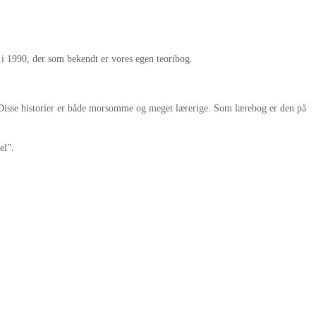
 i 1990, der som bekendt er vores egen teoribog.
d. Disse historier er både morsomme og meget lærerige. Som lærebog er den på
el”.