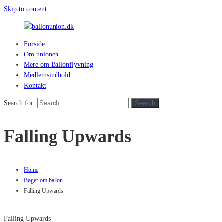
Skip to content
Forside
ballonunion.dk
Om unionen
Mere om Ballonflyvning
For
Medlemsindhold
at
Kontakt
se
hvad
Search for:
Search
vej
vinden
Falling Upwards
blæser
Home
Bøger om ballon
Falling Upwards
Falling Upwards