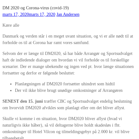
DM 2020 og Corona-virus (covid-19)
marts 17, 2020
marts 17, 2020
Jan Andersen
Kære alle
Danmark og verden står i en meget uvant situation, og vi er alle nødt til at
forholde os til at Corona har ramt vores samfund.
Selvom der er længe til DM2020, så har både Arrangør og Sportsudvalget
haft de indledende dialoger om hvordan vi vil forholde os til forskellige
scenarier. Der er mange ubekendte og ingen ved pt. hvor længe situationen
fortsætter og derfor er følgende besluttet:
Planlægningen af DM2020 fortsætter uhindret som hidtil
Der vil ikke blive brugt unødige omkostninger af Arrangøren
SENEST den 15. juni
træffer CBC og Sportsudvalget endelig beslutning
om hvorvidt DM2020 afvikles som planlagt eller om det bliver aflyst.
Skulle vi komme i en situation, hvor DM2020 bliver aflyst (hvad vi
naturligvis ikke håber), så vil deltagerne blive holdt skadesløs i fht.
omkostninger til Hotel Vilcon og tilmeldingsgebyr på 2.000 kr. vil blive
tilbagebetalt.