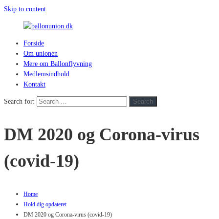
Skip to content
Forside
ballonunion.dk
Om unionen
Mere om Ballonflyvning
For
Medlemsindhold
at
Kontakt
se
hvad
Search for:
Search
vej
vinden
DM 2020 og Corona-virus
blæser
(covid-19)
Home
Hold dig opdateret
DM 2020 og Corona-virus (covid-19)