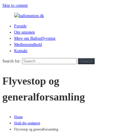
Skip to content
Forside
ballonunion.dk
Om unionen
Mere om Ballonflyvning
For
Medlemsindhold
at
Kontakt
se
hvad
Search for:
Search
vej
vinden
Flyvestop og
blæser
generalforsamling
Home
Hold dig opdateret
Flyvestop og generalforsamling