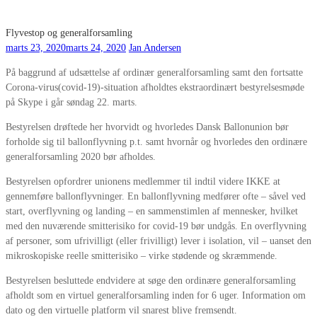
Flyvestop og generalforsamling
marts 23, 2020
marts 24, 2020
Jan Andersen
På baggrund af udsættelse af ordinær generalforsamling samt den fortsatte
Corona-virus(covid-19)-situation afholdtes ekstraordinært bestyrelsesmøde
på Skype i går søndag 22. marts.
Bestyrelsen drøftede her hvorvidt og hvorledes Dansk Ballonunion bør
forholde sig til ballonflyvning p.t. samt hvornår og hvorledes den ordinære
generalforsamling 2020 bør afholdes.
Bestyrelsen opfordrer unionens medlemmer til indtil videre IKKE at
gennemføre ballonflyvninger. En ballonflyvning medfører ofte – såvel ved
start, overflyvning og landing – en sammenstimlen af mennesker, hvilket
med den nuværende smitterisiko for covid-19 bør undgås. En overflyvning
af personer, som ufrivilligt (eller frivilligt) lever i isolation, vil – uanset den
mikroskopiske reelle smitterisiko – virke stødende og skræmmende.
Bestyrelsen besluttede endvidere at søge den ordinære generalforsamling
afholdt som en virtuel generalforsamling inden for 6 uger. Information om
dato og den virtuelle platform vil snarest blive fremsendt.