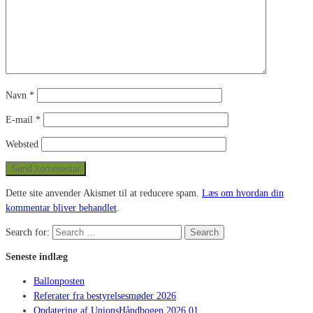
Navn
*
E-mail
*
Websted
Dette site anvender Akismet til at reducere spam.
Læs om hvordan din
kommentar bliver behandlet
.
Search for:
Search
Seneste indlæg
Ballonposten
Referater fra bestyrelsesmøder 2026
Opdatering af UnionsHåndbogen 2026.01