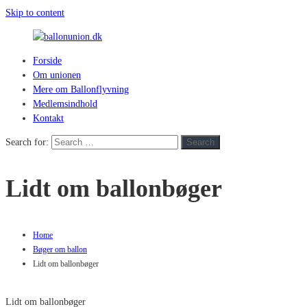
Skip to content
Forside
ballonunion.dk
Om unionen
Mere om Ballonflyvning
For
Medlemsindhold
at
Kontakt
se
hvad
Search for:
Search
vej
vinden
Lidt om ballonbøger
blæser
Home
Bøger om ballon
Lidt om ballonbøger
Lidt om ballonbøger