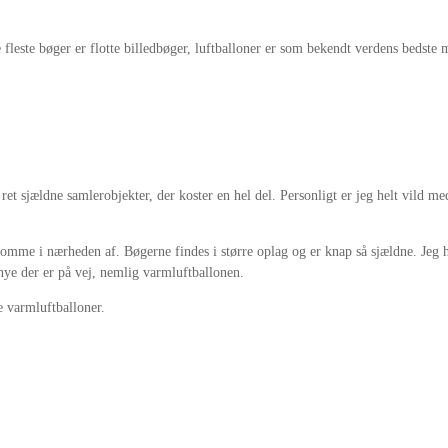
fleste bøger er flotte billedbøger, luftballoner er som bekendt verdens bedste 
om ret sjældne samlerobjekter, der koster en hel del. Personligt er jeg helt vil
komme i nærheden af. Bøgerne findes i større oplag og er knap så sjældne. Jeg h
 nye der er på vej, nemlig varmluftballonen.
e varmluftballoner.