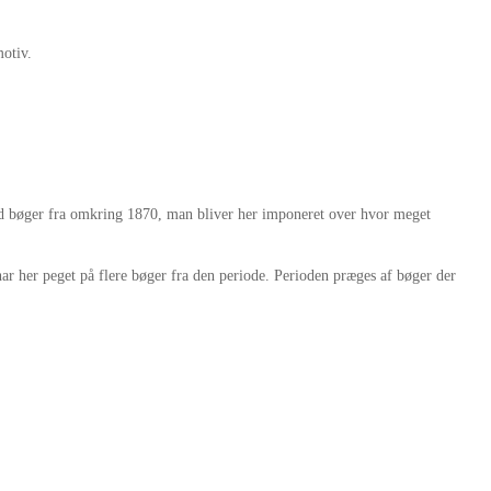
motiv.
d med bøger fra omkring 1870, man bliver her imponeret over hvor meget
ar her peget på flere bøger fra den periode. Perioden præges af bøger der