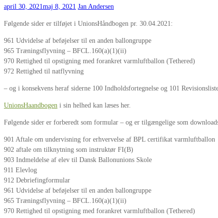
april 30, 2021
maj 8, 2021
Jan Andersen
Følgende sider er tilføjet i UnionsHåndbogen pr. 30.04.2021:
961 Udvidelse af beføjelser til en anden ballongruppe
965 Træningsflyvning – BFCL.160(a)(1)(ii)
970 Rettighed til opstigning med forankret varmluftballon (Tethered)
972 Rettighed til natflyvning
– og i konsekvens heraf siderne 100 Indholdsfortegnelse og 101 Revisionslist
UnionsHaandbogen
i sin helhed kan læses her.
Følgende sider er forberedt som formular – og er tilgængelige som downloads. 
901 Aftale om undervisning for erhvervelse af BPL certifikat varmluftballon
902 aftale om tilknytning som instruktør FI(B)
903 Indmeldelse af elev til Dansk Ballonunions Skole
911 Elevlog
912 Debriefingformular
961 Udvidelse af beføjelser til en anden ballongruppe
965 Træningsflyvning – BFCL.160(a)(1)(ii)
970 Rettighed til opstigning med forankret varmluftballon (Tethered)