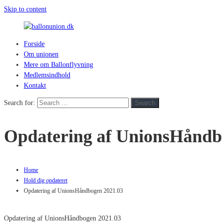
Skip to content
Forside
ballonunion.dk
Om unionen
Mere om Ballonflyvning
For
Medlemsindhold
at
Kontakt
se
hvad
Search for:
Search
vej
vinden
Opdatering af UnionsHåndb
blæser
Home
Hold dig opdateret
Opdatering af UnionsHåndbogen 2021.03
Opdatering af UnionsHåndbogen 2021.03