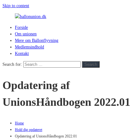
Skip to content
Forside
ballonunion.dk
Om unionen
Mere om Ballonflyvning
For
Medlemsindhold
at
Kontakt
se
hvad
Search for:
Search
vej
vinden
Opdatering af
blæser
UnionsHåndbogen 2022.01
Home
Hold dig opdateret
Opdatering af UnionsHåndbogen 2022.01