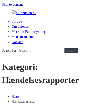
Skip to content
Forside
ballonunion.dk
Om unionen
Mere om Ballonflyvning
For
Medlemsindhold
at
Kontakt
se
hvad
Search for:
Search
vej
vinden
Kategori:
blæser
Hændelsesrapporter
Home
Hændelsesrapporter